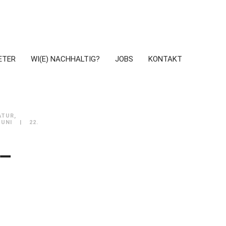
ETER
WI(E) NACHHALTIG?
JOBS
KONTAKT
ATUR
 UNI
22.
–