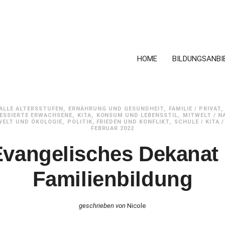
HOME
BILDUNGSANBI
ALLE ALTERSSTUFEN
ERNÄHRUNG UND GESUNDHEIT
FAMILIE / PRIVAT
ESSIERTE ERWACHSENE
KITA
KONSUM UND LEBENSSTIL
MITWELT / N
WELT UND ÖKOLOGIE
POLITIK, FRIEDEN UND KONFLIKT
SCHULE / KITA /
FEBRUAR 2022
Evangelisches Dekanat 
Familienbildung
geschrieben von
Nicole